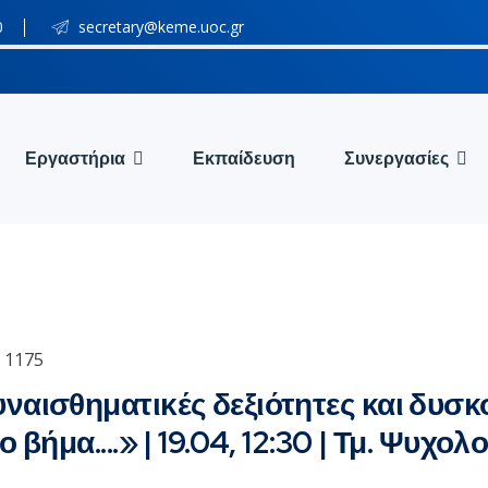
0
secretary@keme.uoc.gr
Εργαστήρια
Εκπαίδευση
Συνεργασίες
 1175
αισθηματικές δεξιότητες και δυσκο
ήμα....» | 19.04, 12:30 | Τμ. Ψυχολ