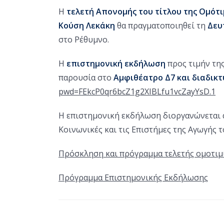
Η
τελετή Απονομής του τίτλου της Ομότ
Κούση Λεκάκη
θα πραγματοποιηθεί τη
Δευ
στο Ρέθυμνο.
Η
επιστημονική εκδήλωση
προς τιμήν της
παρουσία στο
Αμφιθέατρο Δ7
και διαδικ
pwd=FEkcP0qr6bcZ1g2XIBLfu1vcZayYsD.1
M
Η επιστημονική εκδήλωση διοργανώνεται α
Κοινωνικές και τις Επιστήμες της Αγωγής
Πρόσκληση και πρόγραμμα τελετής ομοτιμ
Πρόγραμμα Επιστημονικής Εκδήλωσης